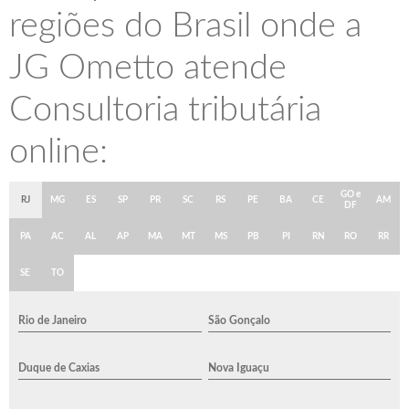
regiões do Brasil onde a
JG Ometto atende
Consultoria tributária
online:
GO e
RJ
MG
ES
SP
PR
SC
RS
PE
BA
CE
AM
DF
PA
AC
AL
AP
MA
MT
MS
PB
PI
RN
RO
RR
SE
TO
Rio de Janeiro
São Gonçalo
Duque de Caxias
Nova Iguaçu