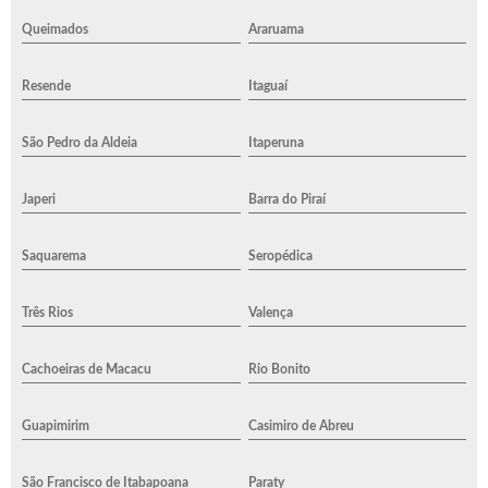
Queimados
Araruama
Resende
Itaguaí
São Pedro da Aldeia
Itaperuna
Japeri
Barra do Piraí
Saquarema
Seropédica
Três Rios
Valença
Cachoeiras de Macacu
Rio Bonito
Guapimirim
Casimiro de Abreu
São Francisco de Itabapoana
Paraty