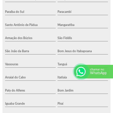
Paraíba do Sul
Paracambi
Santo Antônio de Pádua
Mangaratiba
Armação dos Búzios
São Fidélis
São João da Barra
Bom Jesus do Itabapoana
Vassouras
Tanguá
chamar no
WhatsApp
Arraial do Cabo
Itatiaia
Paty do Alferes
Bom Jardim
Iguaba Grande
Piraí