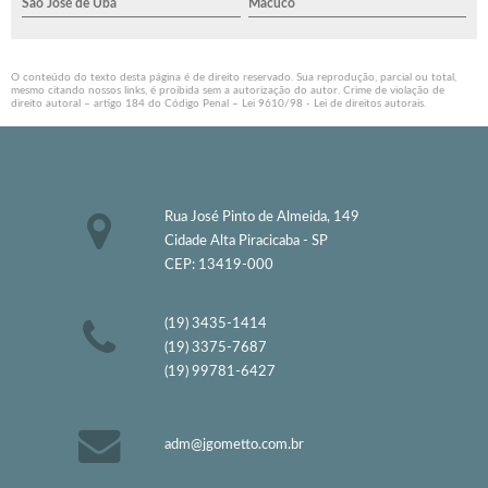
São José de Ubá
Macuco
O conteúdo do texto desta página é de direito reservado. Sua reprodução, parcial ou total,
mesmo citando nossos links, é proibida sem a autorização do autor. Crime de violação de
direito autoral – artigo 184 do Código Penal –
Lei 9610/98 - Lei de direitos autorais
.
Rua José Pinto de Almeida, 149
Cidade Alta Piracicaba - SP
CEP: 13419-000
(19) 3435-1414
(19) 3375-7687
(19) 99781-6427
adm@jgometto.com.br