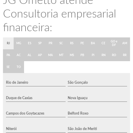
JG Ometto atende
Consultoria empresarial
financeira:
GO e
RJ
MG
ES
SP
PR
SC
RS
PE
BA
CE
AM
DF
PA
AC
AL
AP
MA
MT
MS
PB
PI
RN
RO
RR
SE
TO
Rio de Janeiro
São Gonçalo
Duque de Caxias
Nova Iguaçu
Campos dos Goytacazes
Belford Roxo
Niterói
São João de Meriti