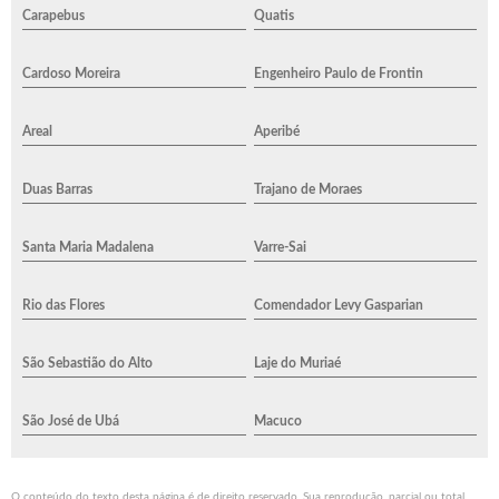
Carapebus
Quatis
Cardoso Moreira
Engenheiro Paulo de Frontin
Areal
Aperibé
Duas Barras
Trajano de Moraes
Santa Maria Madalena
Varre-Sai
Rio das Flores
Comendador Levy Gasparian
São Sebastião do Alto
Laje do Muriaé
São José de Ubá
Macuco
O conteúdo do texto desta página é de direito reservado. Sua reprodução, parcial ou total,