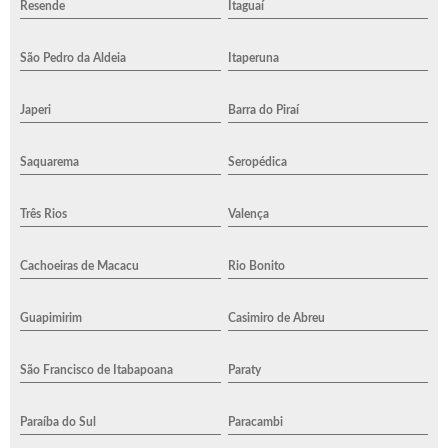
Resende
Itaguaí
São Pedro da Aldeia
Itaperuna
Japeri
Barra do Piraí
Saquarema
Seropédica
Três Rios
Valença
Cachoeiras de Macacu
Rio Bonito
Guapimirim
Casimiro de Abreu
São Francisco de Itabapoana
Paraty
Paraíba do Sul
Paracambi