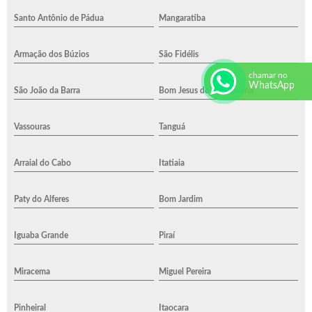
Santo Antônio de Pádua
Mangaratiba
Armação dos Búzios
São Fidélis
chamar no
WhatsApp
São João da Barra
Bom Jesus do Itabapoana
Vassouras
Tanguá
Arraial do Cabo
Itatiaia
Paty do Alferes
Bom Jardim
Iguaba Grande
Piraí
Miracema
Miguel Pereira
Pinheiral
Itaocara