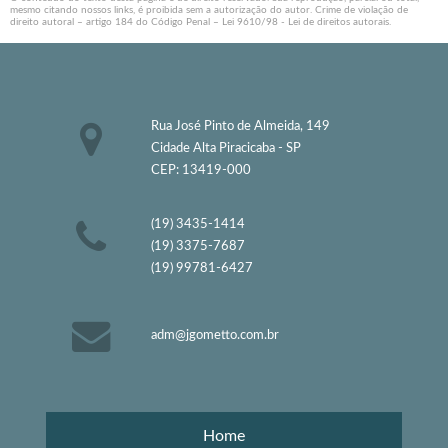
mesmo citando nossos links, é proibida sem a autorização do autor. Crime de violação de
direito autoral – artigo 184 do Código Penal –
Lei 9610/98 - Lei de direitos autorais
.
Rua José Pinto de Almeida, 149
Cidade Alta Piracicaba - SP
CEP: 13419-000
(19) 3435-1414
(19) 3375-7687
(19) 99781-6427
adm@jgometto.com.br
Home