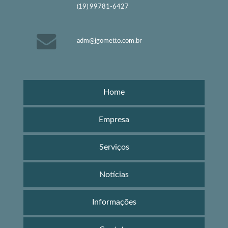
(19) 99781-6427
adm@jgometto.com.br
Home
Empresa
Serviços
Notícias
Informações