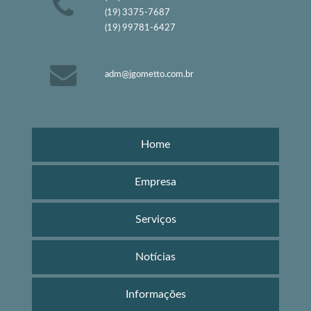
(19) 3375-7687
(19) 99781-6427
adm@jgometto.com.br
Home
Empresa
Serviços
Notícias
Informações