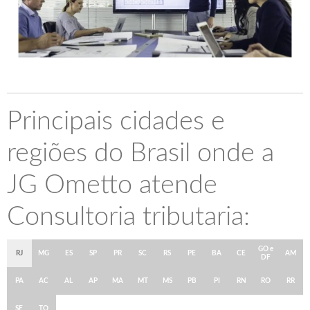
Principais cidades e
regiões do Brasil onde a
JG Ometto atende
Consultoria tributaria:
GO e
RJ
MG
ES
SP
PR
SC
RS
PE
BA
CE
AM
DF
PA
AC
AL
AP
MA
MT
MS
PB
PI
RN
RO
RR
SE
TO