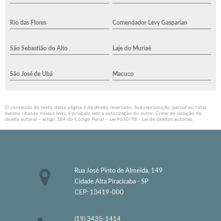
Rio das Flores
Comendador Levy Gasparian
São Sebastião do Alto
Laje do Muriaé
São José de Ubá
Macuco
O conteúdo do texto desta página é de direito reservado. Sua reprodução, parcial ou total,
mesmo citando nossos links, é proibida sem a autorização do autor. Crime de violação de
direito autoral – artigo 184 do Código Penal –
Lei 9610/98 - Lei de direitos autorais
.
Rua José Pinto de Almeida, 149
Cidade Alta Piracicaba - SP
CEP: 13419-000
(19) 3435-1414